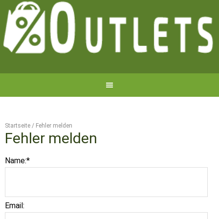
Startseite
/
Fehler melden
Fehler melden
Name:
*
Email: