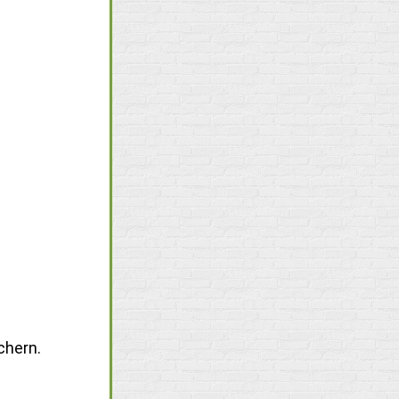
chern.