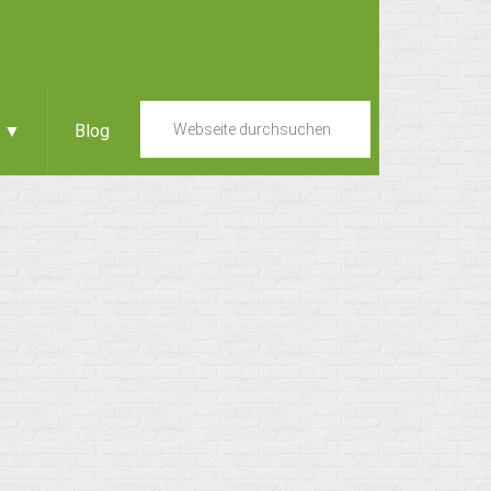
e ▼
Blog