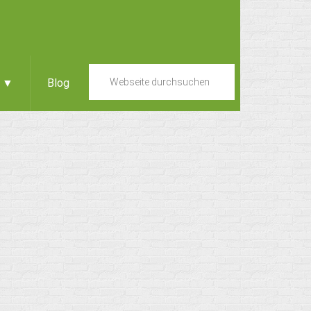
e ▼
Blog