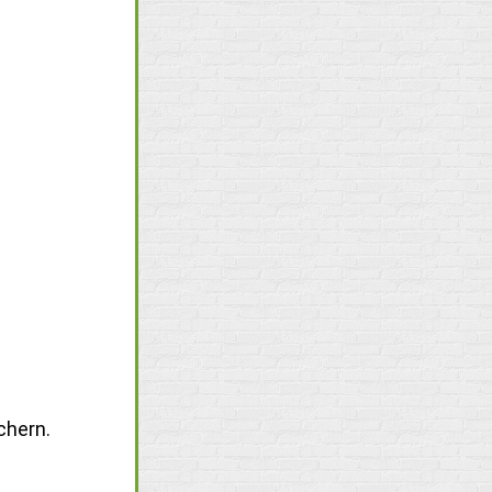
chern.