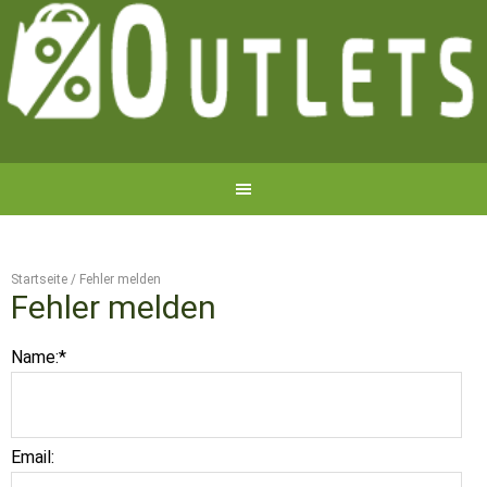
Startseite
/
Fehler melden
Fehler melden
Name:
*
Email: