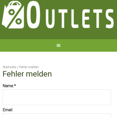
Startseite
/
Fehler melden
Fehler melden
Name:
*
Email: