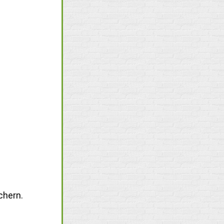
chern.