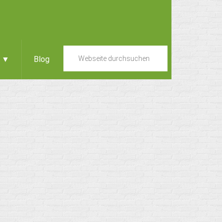
e ▼
Blog