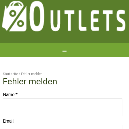
Startseite
/
Fehler melden
Fehler melden
Name:
*
Email: