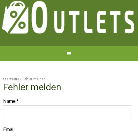
Startseite
/
Fehler melden
Fehler melden
Name:
*
Email: