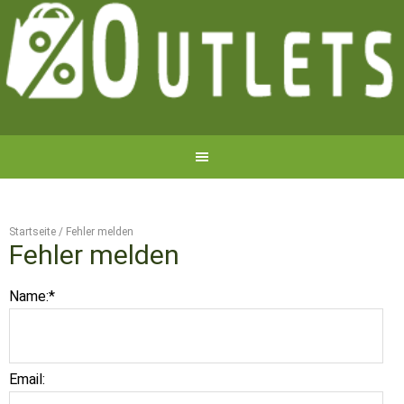
Startseite
/
Fehler melden
Fehler melden
Name:
*
Email: