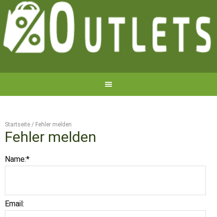
Startseite
/
Fehler melden
Fehler melden
Name:
*
Email: