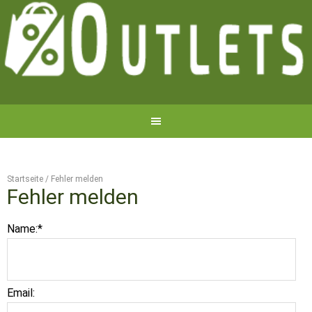
Startseite
/
Fehler melden
Fehler melden
Name:
*
Email: