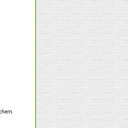
chern.