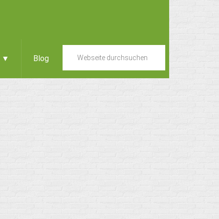
e ▼
Blog