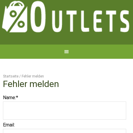
Startseite
/
Fehler melden
Fehler melden
Name:
*
Email: