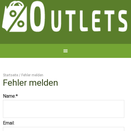
Startseite
/
Fehler melden
Fehler melden
Name:
*
Email: