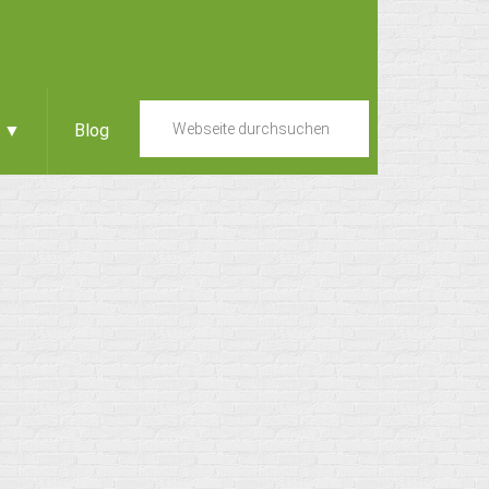
e ▼
Blog