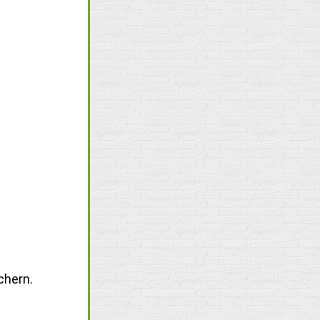
chern.