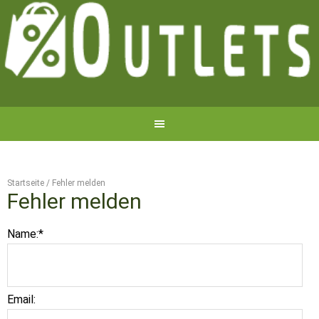
Startseite
/
Fehler melden
Fehler melden
Name:
*
Email: