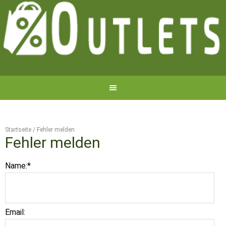
Startseite
/
Fehler melden
Fehler melden
Name:
*
Email: