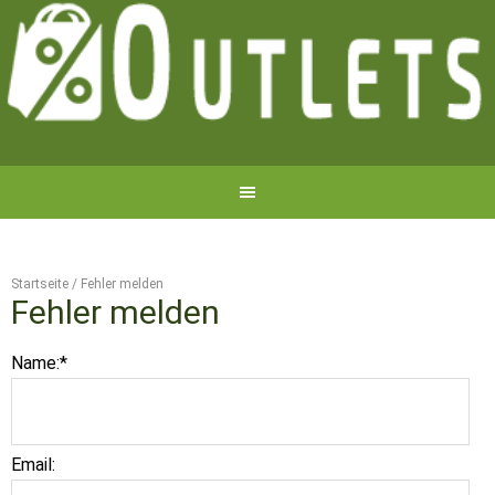
Startseite
/
Fehler melden
Fehler melden
Name:
*
Email: