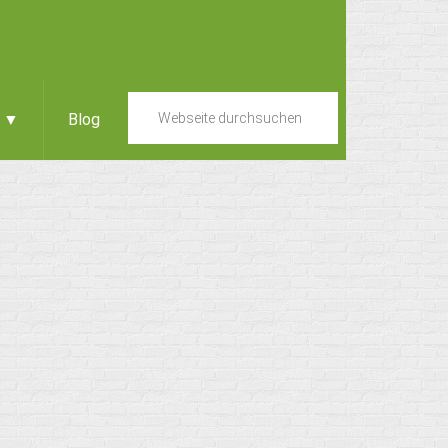
e ▼
Blog