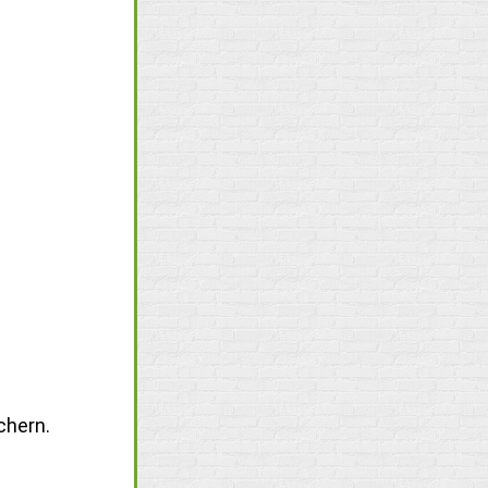
chern.