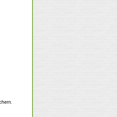
chern.