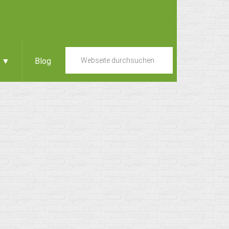
e ▼
Blog