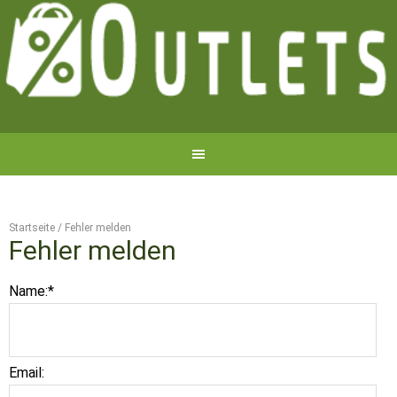
Startseite
/
Fehler melden
Fehler melden
Name:
*
Email: