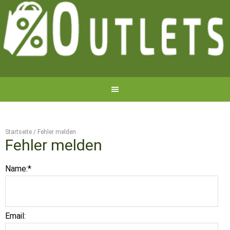
Startseite
/
Fehler melden
Fehler melden
Name:
*
Email: