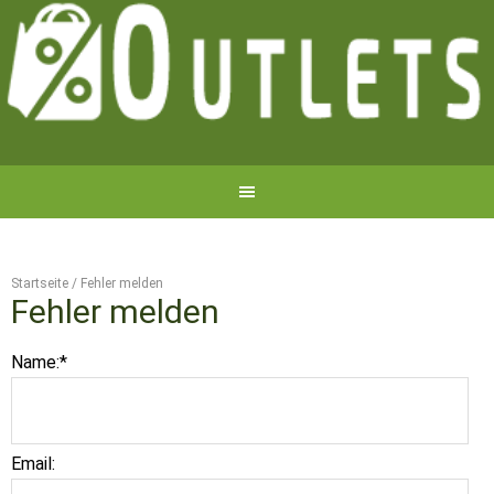
Startseite
/
Fehler melden
Fehler melden
Name:
*
Email: