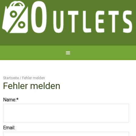
Startseite
/
Fehler melden
Fehler melden
Name:
*
Email: