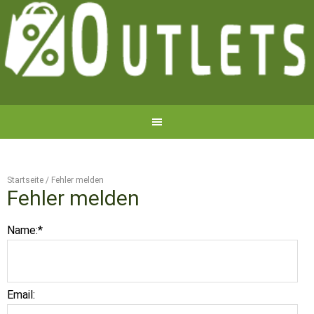
Startseite
/
Fehler melden
Fehler melden
Name:
*
Email: