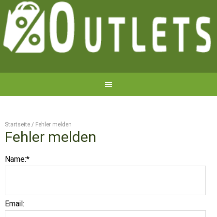
Startseite
/
Fehler melden
Fehler melden
Name:
*
Email: