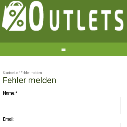
Startseite
/
Fehler melden
Fehler melden
Name:
*
Email: