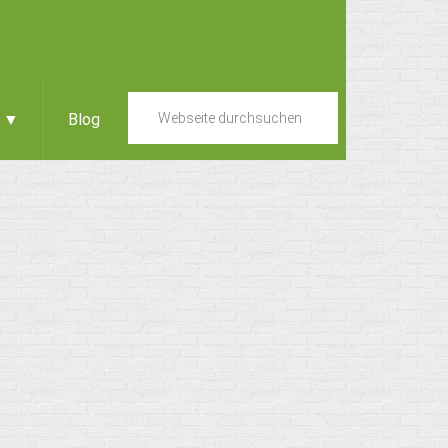
e ▼
Blog