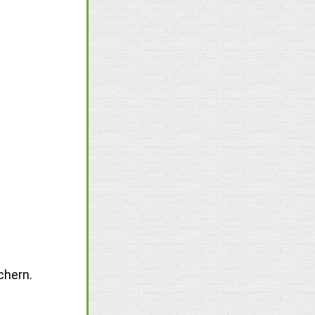
chern.