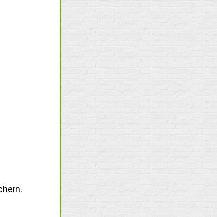
chern.