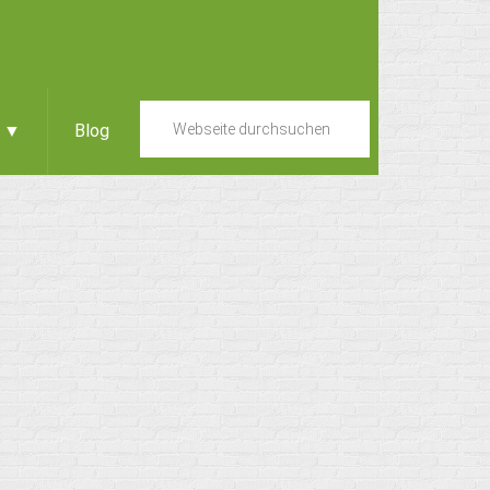
e ▼
Blog