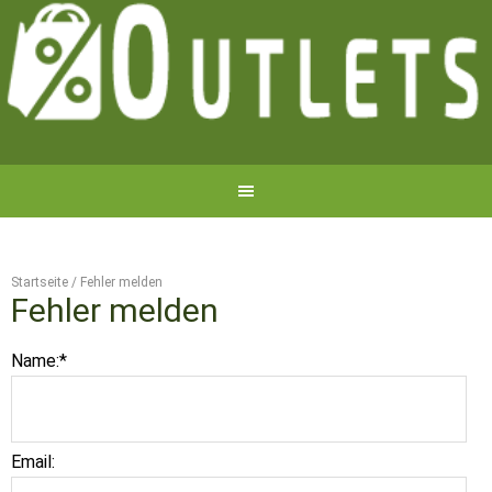
Startseite
/
Fehler melden
Fehler melden
Name:
*
Email: