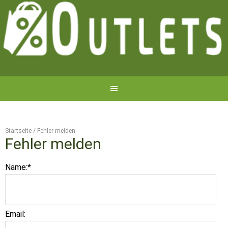
Startseite
/
Fehler melden
Fehler melden
Name:
*
Email: