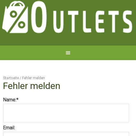
Startseite
/
Fehler melden
Fehler melden
Name:
*
Email: