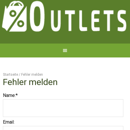
Startseite
/
Fehler melden
Fehler melden
Name:
*
Email: