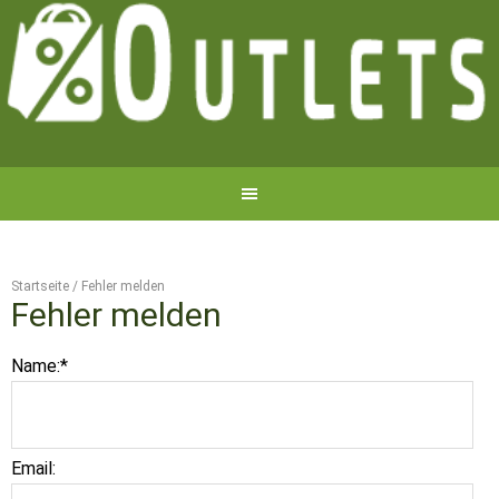
Startseite
/
Fehler melden
Fehler melden
Name:
*
Email: