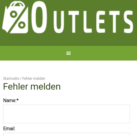
Startseite
/
Fehler melden
Fehler melden
Name:
*
Email: