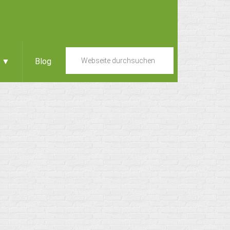
e ▼
Blog