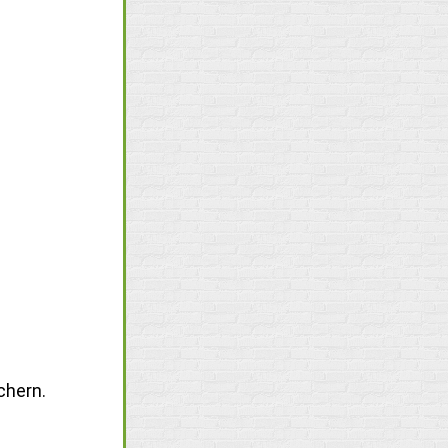
chern.