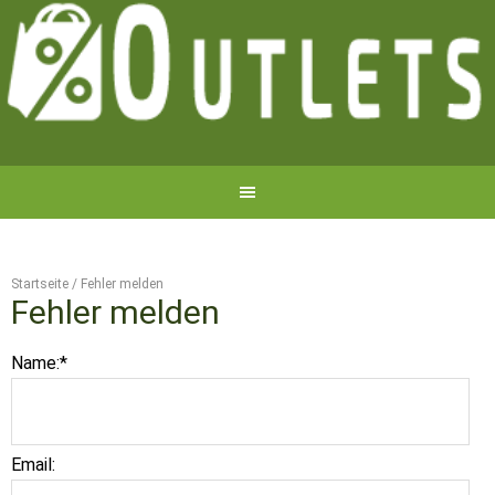
Startseite
/
Fehler melden
Fehler melden
Name:
*
Email: