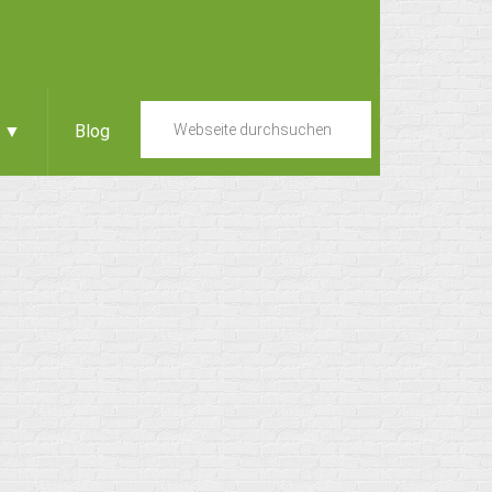
e ▼
Blog