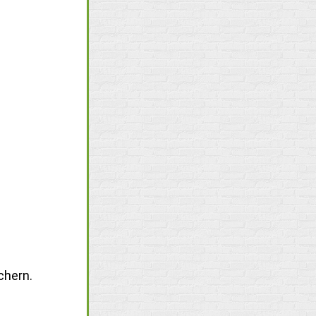
chern.