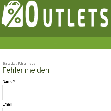
Startseite
/
Fehler melden
Fehler melden
Name:
*
Email: