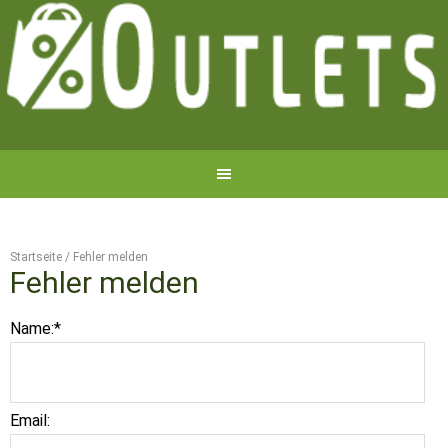
Startseite
/
Fehler melden
Fehler melden
Name:
*
Email: