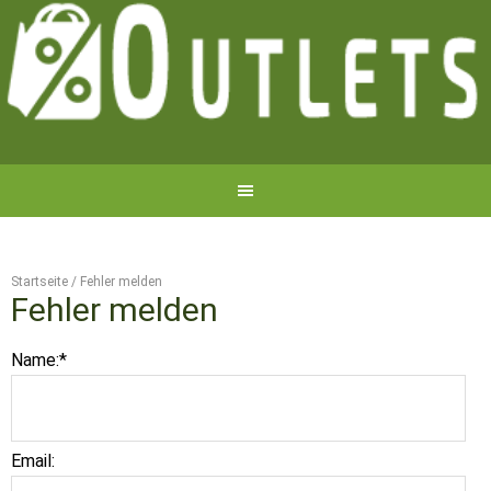
Startseite
/
Fehler melden
Fehler melden
Name:
*
Email: