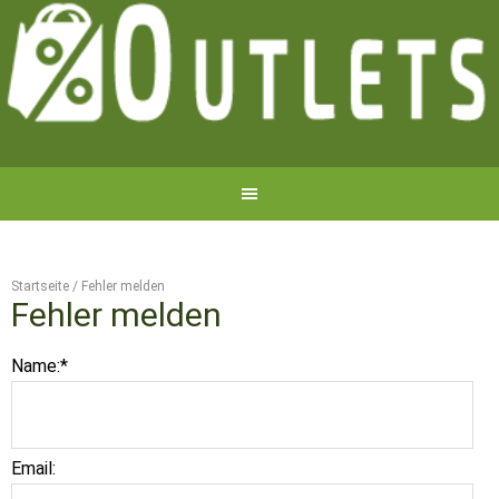
Startseite
/
Fehler melden
Fehler melden
Name:
*
Email: