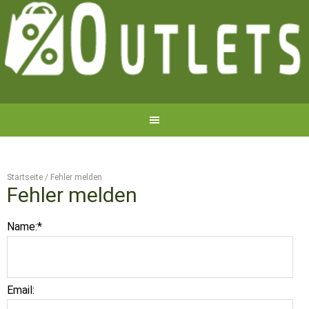
Startseite
/
Fehler melden
Fehler melden
Name:
*
Email: