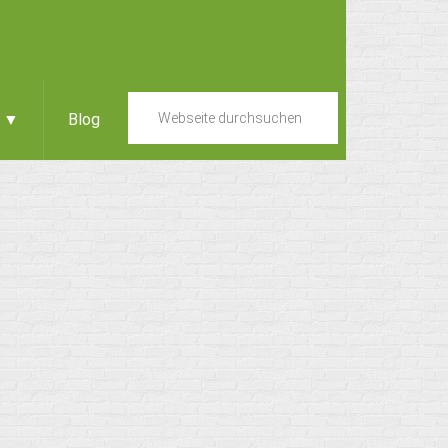
e ▼
Blog