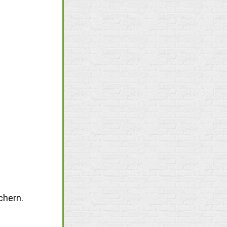
chern.