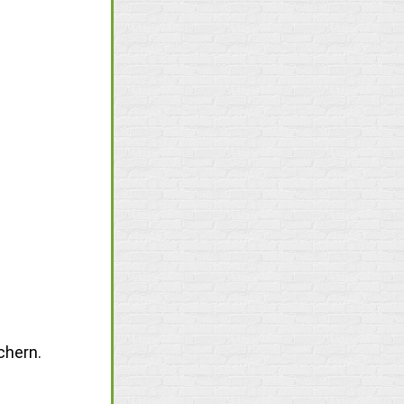
chern.