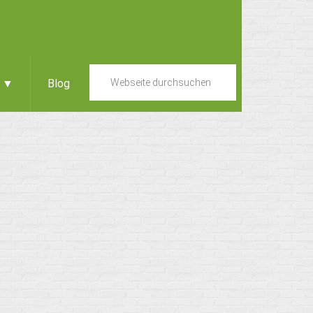
e ▼
Blog