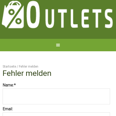
Startseite
/
Fehler melden
Fehler melden
Name:
*
Email: