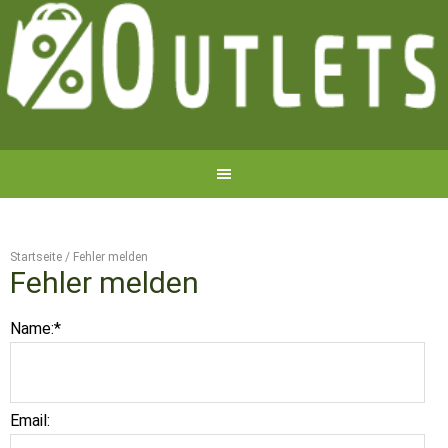
Startseite
/
Fehler melden
Fehler melden
Name:
*
Email: