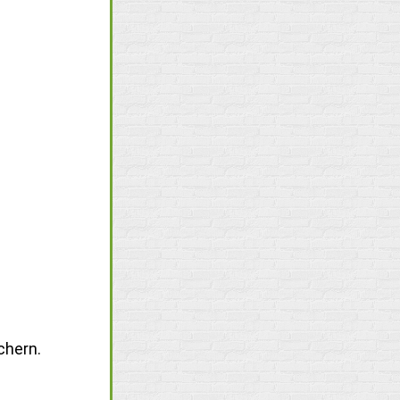
chern.