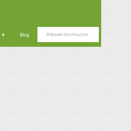
e ▼
Blog