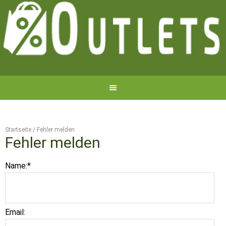
Startseite
/
Fehler melden
Fehler melden
Name:
*
Email: