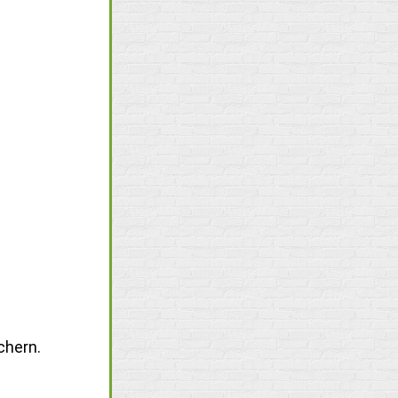
chern.