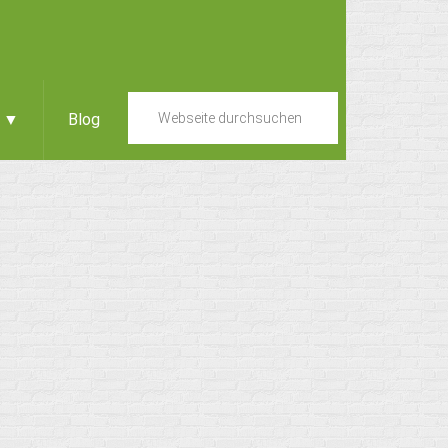
e ▼
Blog